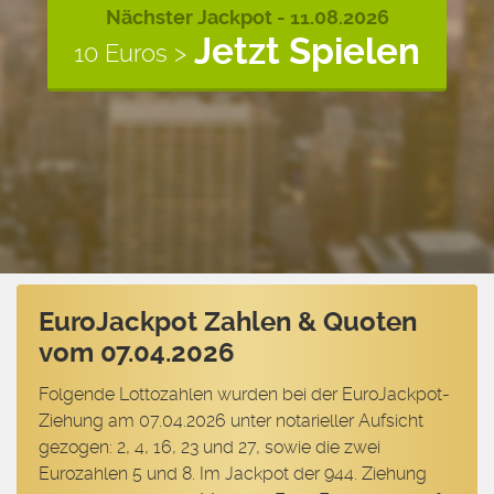
Nächster Jackpot - 11.08.2026
Jetzt Spielen
10 Euros >
EuroJackpot Zahlen & Quoten
vom
07.04.2026
Folgende Lottozahlen wurden bei der EuroJackpot-
Ziehung am
07.04.2026
unter notarieller Aufsicht
gezogen: 2, 4, 16, 23 und 27, sowie die zwei
Eurozahlen 5 und 8. Im Jackpot der 944. Ziehung