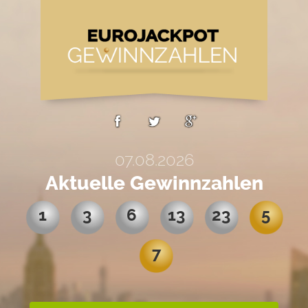
07.08.2026
Aktuelle Gewinnzahlen
1
3
6
13
23
5
7