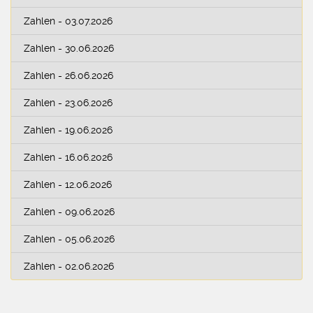
Zahlen - 03.07.2026
Zahlen - 30.06.2026
Zahlen - 26.06.2026
Zahlen - 23.06.2026
Zahlen - 19.06.2026
Zahlen - 16.06.2026
Zahlen - 12.06.2026
Zahlen - 09.06.2026
Zahlen - 05.06.2026
Zahlen - 02.06.2026