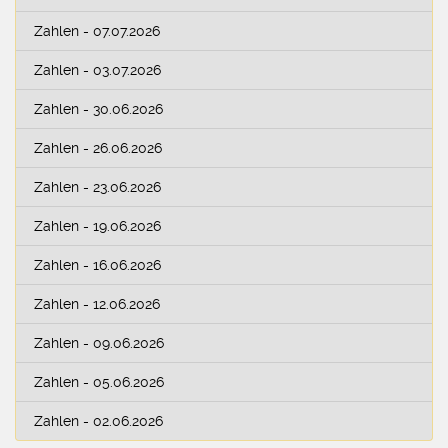
Zahlen - 07.07.2026
Zahlen - 03.07.2026
Zahlen - 30.06.2026
Zahlen - 26.06.2026
Zahlen - 23.06.2026
Zahlen - 19.06.2026
Zahlen - 16.06.2026
Zahlen - 12.06.2026
Zahlen - 09.06.2026
Zahlen - 05.06.2026
Zahlen - 02.06.2026