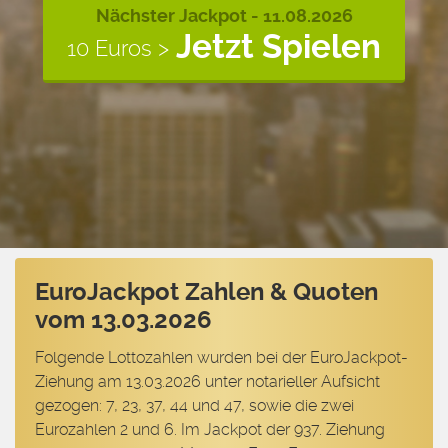
Nächster Jackpot - 11.08.2026
Jetzt Spielen
10 Euros >
EuroJackpot Zahlen & Quoten
vom
13.03.2026
Folgende Lottozahlen wurden bei der EuroJackpot-
Ziehung am
13.03.2026
unter notarieller Aufsicht
gezogen: 7, 23, 37, 44 und 47, sowie die zwei
Eurozahlen 2 und 6. Im Jackpot der 937. Ziehung