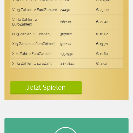
VII (3 Zahlen, 2 EuroZahlen)
2443x
€ 75,00
VIII (2 Zahlen, 2
26011x
€ 22,40
EuroZahlen)
IX (3 Zahlen, 1 EuroZahl)
38786x
€ 16,80
X (3 Zahlen, 0 EuroZahlen)
90214x
€ 13,70
XI (1 Zahl, 2 EuroZahlen)
133293x
€ 11,60
XII (2 Zahlen, 1 EuroZahl)
485782x
€ 9,50
Jetzt Spielen