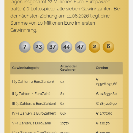
lagen insgesamt 22 Millionen Euro. Europaweit
traf(en) 0 Lottospieler alle sieben Gewinnzahlen. Bei
der nächsten Ziehung am
11.08.2026
liegt eine
Summe von 10 Millionen Euro im ersten
Gewinnrang.
7
23
37
44
47
2
6
Anzahl der
Gewinn
kategorie
Gewinn
Gewinner
€
I (5 Zahlen, 2 EuroZahlen)
0x
23.526.032,68
II (5 Zahlen, 1 EuroZahl)
8x
€ 246.332,80
III (5 Zahlen, 0 EuroZahlen)
6x
€ 185.226,90
IV (4 Zahlen, 2 EuroZahlen)
66x
€ 2.777,50
V (4 Zahlen, 1 EuroZahl)
1077x
€ 212,70
VI (4 Zahlen, 0 EuroZahlen)
2100x
€ 120,00